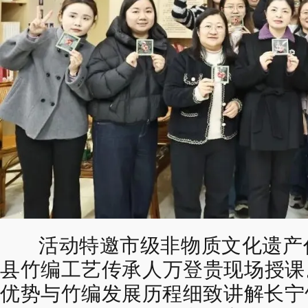
活动特邀
市级非物质文化遗产
县竹编工艺传承人万登贵
现场授课
优势与竹编发展历程
细致讲解长宁