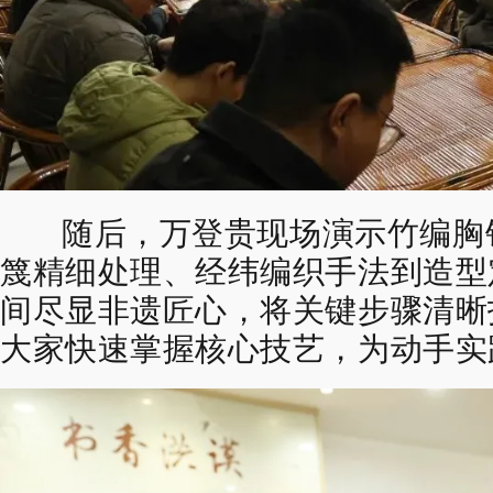
随后，
万登贵
现场演示竹编胸
篾精细处理、经纬编织手法
到造型
间尽显非遗匠心，
将关键步骤清晰
大家快速掌握核心技艺，
为动手实